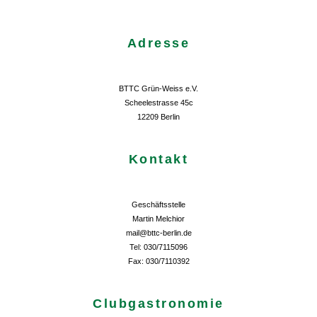
Adresse
BTTC Grün-Weiss e.V.
Scheelestrasse 45c
12209 Berlin
Kontakt
Geschäftsstelle
Martin Melchior
mail@bttc-berlin.de
Tel: 030/7115096
Fax: 030/7110392
Clubgastronomie