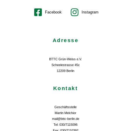
Facebook
Instagram
Adresse
BTTC Grün-Weiss e.V.
Scheelestrasse 45c
12209 Berlin
Kontakt
Geschäftsstelle
Martin Melchior
mail@bttc-berlin.de
Tel: 030/7115096
Fax: 030/7110392