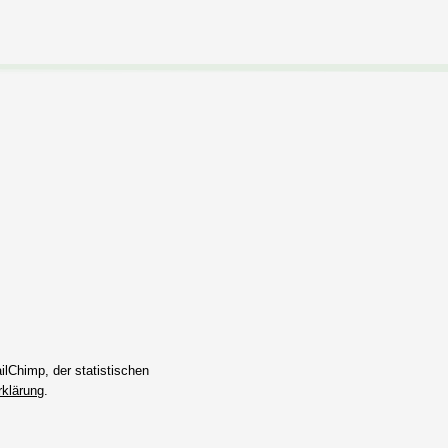
lChimp, der statistischen
klärung
.