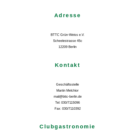
Adresse
BTTC Grün-Weiss e.V.
Scheelestrasse 45c
12209 Berlin
Kontakt
Geschäftsstelle
Martin Melchior
mail@bttc-berlin.de
Tel: 030/7115096
Fax: 030/7110392
Clubgastronomie