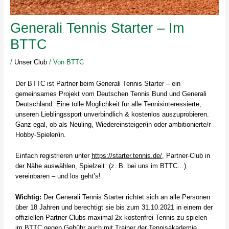
Generali Tennis Starter – Im
BTTC
/
Unser Club
/ Von
BTTC
Der BTTC ist Partner beim Generali Tennis Starter – ein
gemeinsames Projekt vom Deutschen Tennis Bund und Generali
Deutschland. Eine tolle Möglichkeit für alle Tennisinteressierte,
unseren Lieblingssport unverbindlich & kostenlos auszuprobieren.
Ganz egal, ob als Neuling, Wiedereinsteiger/in oder ambitionierte/r
Hobby-Spieler/in.
Einfach registrieren unter
https://starter.tennis.de/
, Partner-Club in
der Nähe auswählen, Spielzeit (z. B. bei uns im BTTC…)
vereinbaren – und los geht’s!
Wichtig:
Der Generali Tennis Starter richtet sich an alle Personen
über 18 Jahren und berechtigt sie bis zum 31.10.2021 in einem der
offiziellen Partner-Clubs maximal 2x kostenfrei Tennis zu spielen –
im BTTC gegen Gebühr auch mit Trainer der
Tennisakademie