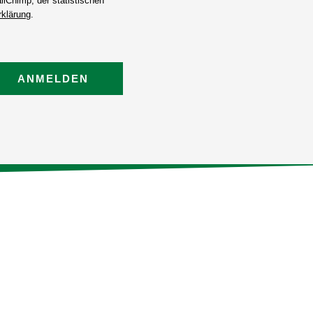
lChimp, der statistischen
klärung
.
ANMELDEN