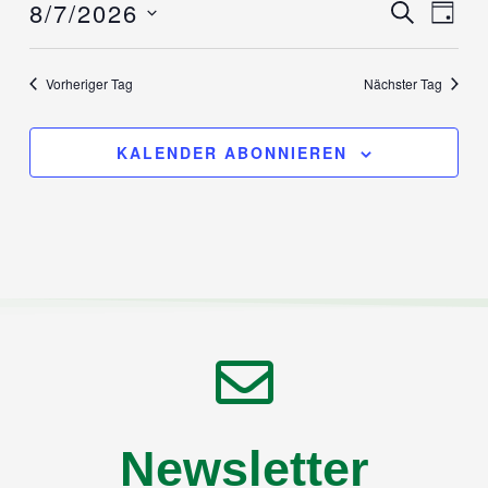
8/7/2026
Verans
SUCHE
Ver
TAG
Datum
Ans
Suche
wählen.
Nav
Vorheriger Tag
Nächster Tag
und
Ansich
KALENDER ABONNIEREN
Naviga
Newsletter