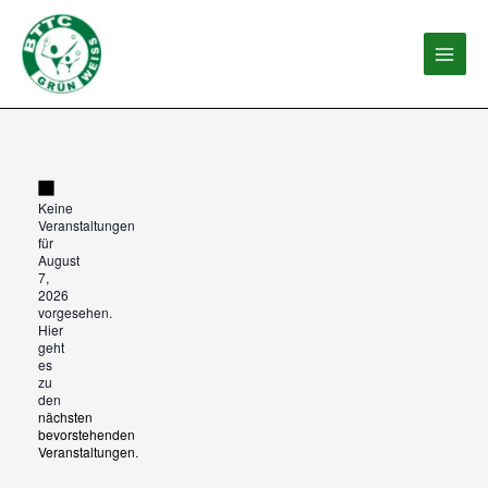
Zum
Inhalt
springen
Hinweis
Ve
für
Keine
Veranstaltungen
Au
für
7,
August
20
7,
2026
vorgesehen.
Hier
geht
es
zu
den
nächsten
bevorstehenden
Veranstaltungen
.
Hinw