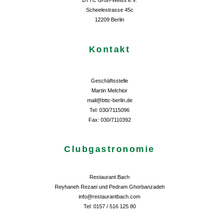
BTTC Grün-Weiss e.V.
Scheelestrasse 45c
12209 Berlin
Kontakt
Geschäftsstelle
Martin Melchior
mail@bttc-berlin.de
Tel: 030/7115096
Fax: 030/7110392
Clubgastronomie
Restaurant Bach
Reyhaneh Rezaei und Pedram Ghorbanzadeh
info@restaurantbach.com
Tel: 0157 / 516 125 80