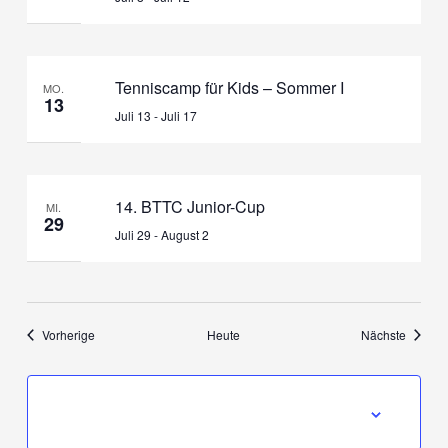
Tenniscamp für Kids – Sommer I
MO.
13
Juli 13
-
Juli 17
14. BTTC Junior-Cup
MI.
29
Juli 29
-
August 2
Veranstaltungen
Veranst
Vorherige
Heute
Nächste
KALENDER ABONNIEREN