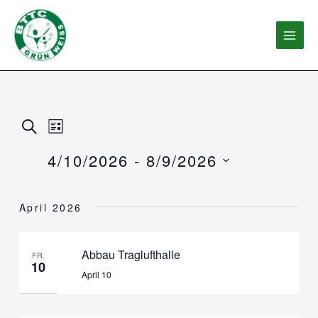
Zum
Inhalt
springen
Ve
Veranstaltungen
SUCHE
Veranstaltung
LISTE
Ansichten-
Suche
4/10/2026
 - 
8/9/2026
Navigation
und
Datum
wählen.
April 2026
Ansichten,
Navigation
Abbau Traglufthalle
FR.
10
April 10