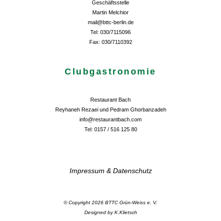
Geschäftsstelle
Martin Melchior
mail@bttc-berlin.de
Tel: 030/7115096
Fax: 030/7110392
Clubgastronomie
Restaurant Bach
Reyhaneh Rezaei und Pedram Ghorbanzadeh
info@restaurantbach.com
Tel: 0157 / 516 125 80
Impressum & Datenschutz
© Copyright 2026 BTTC Grün-Weiss e. V.
Designed by K.Klietsch