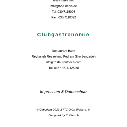
Martin Melchior
mail@bttc-berlin.de
Tel: 030/7115096
Fax: 030/7110392
Clubgastronomie
Restaurant Bach
Reyhaneh Rezaei und Pedram Ghorbanzadeh
info@restaurantbach.com
Tel: 0157 / 516 125 80
Impressum & Datenschutz
© Copyright 2026 BTTC Grün-Weiss e. V.
Designed by K.Klietsch